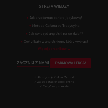
STREFA WIEDZY
Jak przełamać barierę językową?
Metoda Callana vs Tradycyjna
Jak ćwiczyć angielski na co dzień?
Certyfikaty z angielskiego, który wybrać?
Więcej poradników →
ZACZNIJ Z NAMI
DARMOWA LEKCJA
✓ Akredytacja Callan Method
✓ Zajęcia stacjonarne i online
✓ Certyfikat po kursie