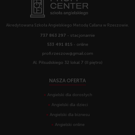
Akredytowana Szkoła Angielskiego Metodą Callana w Rzeszowie.
737 863 297
- stacjonarnie
533 491 815
- online
profi.rzeszow@gmail.com
Al. Piłsudskiego 32 lokal 7 (II piętro)
NASZA OFERTA
Angielski dla dorosłych
Angielski dla dzieci
Angielski dla biznesu
Angielski online